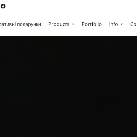
ративні подарунки
Products
Portfolio
Info
Co