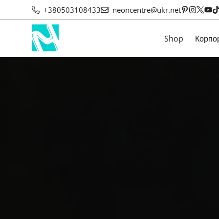
+380503108433
neoncentre@ukr.net
Shop
Корпо