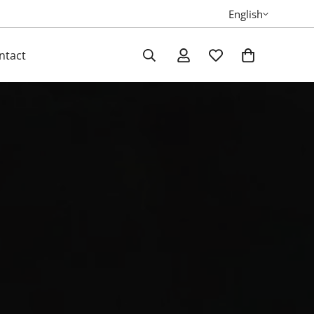
English
ntact