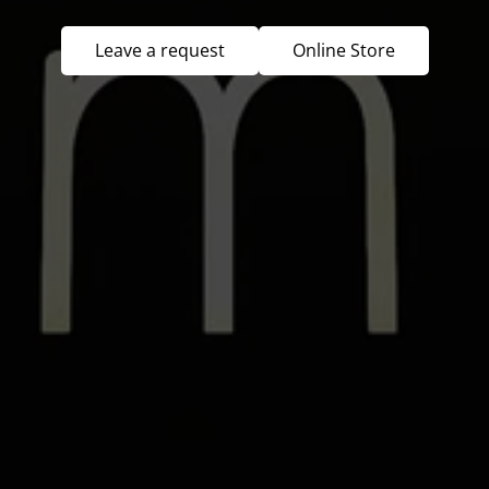
Leave a request
Online Store